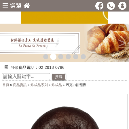
<
>
可頌食品電話：02-2918-0786
搜尋
首頁
»
商品資訊
»
炸成品系列
»
炸成品
» 巧克力甜甜圈