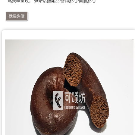
鬆美味呈現。 烘焙店熱銷品/會議點心/團膳點心
我要詢價