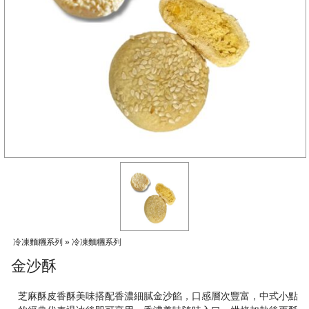
冷凍麵糰系列 » 冷凍麵糰系列
金沙酥
芝麻酥皮香酥美味搭配香濃細膩金沙餡，口感層次豐富，中式小點